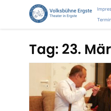
Skip
Impre
to
content
Termi
Tag:
23. Mär