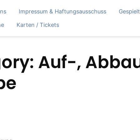
uns
Impressum & Haftungsausschuss
Gespiel
ne
Karten / Tickets
gory:
Auf-, Abba
be
ation