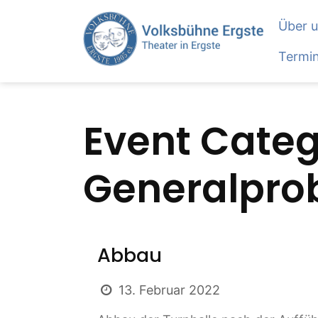
Skip
Über 
to
content
Termi
Event Cate
Generalpro
Beitragsnavig
Abbau
13. Februar 2022